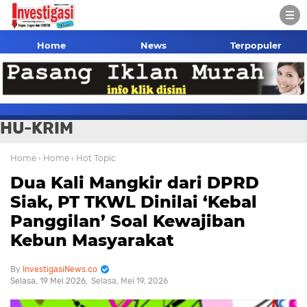
Home
News
Terpopuler
HU-KRIM
Home
› Home
› Hot Topic
Dua Kali Mangkir dari DPRD
Siak, PT TKWL Dinilai ‘Kebal
Panggilan’ Soal Kewajiban
Kebun Masyarakat
InvestigasiNews.co
Selasa, 19 Mei 2026
Selasa, Mei 19, 2026