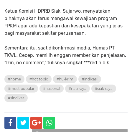
Ketua Komisi II DPRD Siak, Sujarwo, menyatakan
pihaknya akan terus mengawal kewajiban program
FPKM agar ada kepastian dan kesepakatan yang jelas
bagi masyarakat sekitar perusahaan.
Sementara itu, saat dikonfirmasi media, Humas PT
TKWL, Cecep, memilih enggan memberikan penjelasan.
“Izin, no comment,” tulisnya singkat.***red.h.b.k
#home
#hot topic
#hu-krim
#indikasi
#most popular
#nasional
#riau raya
#siak raya
#sindikat