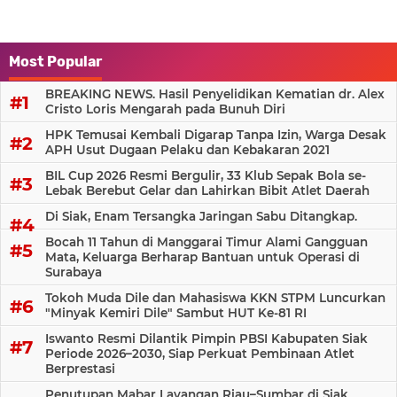
Most Popular
BREAKING NEWS. Hasil Penyelidikan Kematian dr. Alex
Cristo Loris Mengarah pada Bunuh Diri
HPK Temusai Kembali Digarap Tanpa Izin, Warga Desak
APH Usut Dugaan Pelaku dan Kebakaran 2021
BIL Cup 2026 Resmi Bergulir, 33 Klub Sepak Bola se-
Lebak Berebut Gelar dan Lahirkan Bibit Atlet Daerah
Di Siak, Enam Tersangka Jaringan Sabu Ditangkap.
Bocah 11 Tahun di Manggarai Timur Alami Gangguan
Mata, Keluarga Berharap Bantuan untuk Operasi di
Surabaya
Tokoh Muda Dile dan Mahasiswa KKN STPM Luncurkan
"Minyak Kemiri Dile" Sambut HUT Ke-81 RI
Iswanto Resmi Dilantik Pimpin PBSI Kabupaten Siak
Periode 2026–2030, Siap Perkuat Pembinaan Atlet
Berprestasi
Penutupan Mabar Layangan Riau–Sumbar di Siak