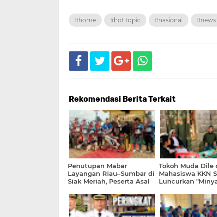
#home
#hot topic
#nasional
#news
Rekomendasi Berita Terkait
Penutupan Mabar
Tokoh Muda Dile 
Layangan Riau–Sumbar di
Mahasiswa KKN 
Siak Meriah, Peserta Asal
Luncurkan "Minya
Duri Bawa Pulang Sepeda
Dile" Sambut HUT