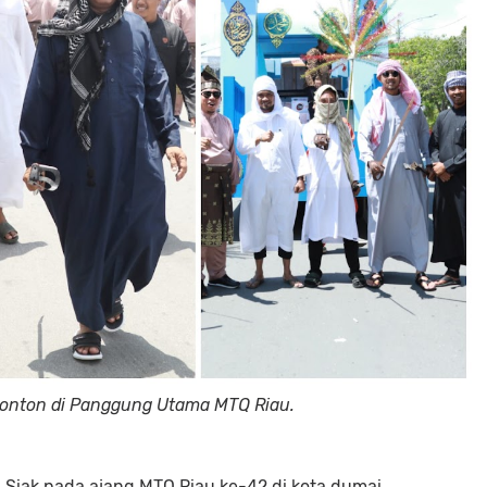
Penonton di Panggung Utama MTQ Riau.
 Siak pada ajang MTQ Riau ke-42 di kota dumai