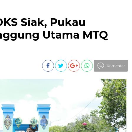
 DKS Siak, Pukau
anggung Utama MTQ
Komentar