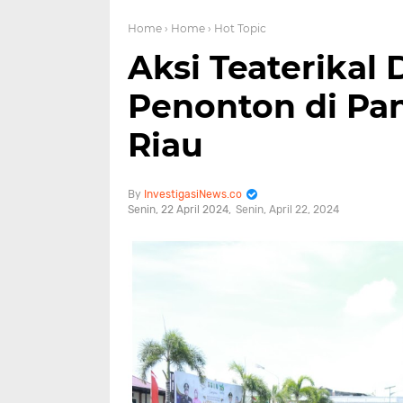
Home
› Home
› Hot Topic
Aksi Teaterikal
Penonton di P
Riau
InvestigasiNews.co
Senin, 22 April 2024
Senin, April 22, 2024