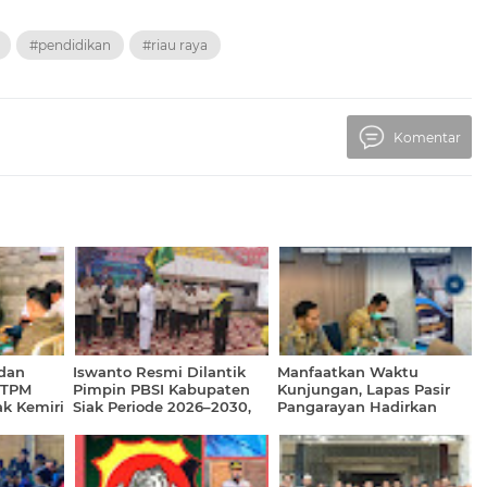
#pendidikan
#riau raya
Komentar
dan
Iswanto Resmi Dilantik
Manfaatkan Waktu
STPM
Pimpin PBSI Kabupaten
Kunjungan, Lapas Pasir
k Kemiri
Siak Periode 2026–2030,
Pangarayan Hadirkan
 Ke-81 RI
Siap Perkuat Pembinaan
Pemeriksaan Kesehatan
Atlet Berprestasi
Gratis bagi Masyarakat