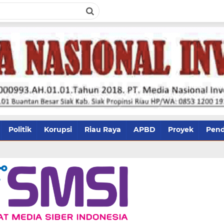
Politik
Korupsi
Riau Raya
APBD
Proyek
Pend