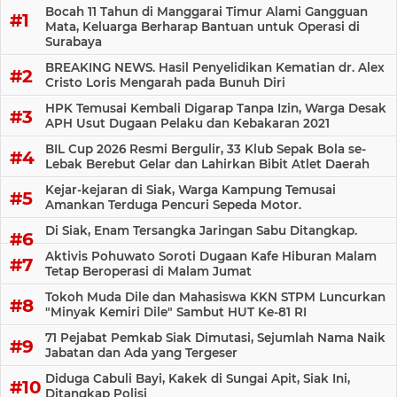
Bocah 11 Tahun di Manggarai Timur Alami Gangguan
Mata, Keluarga Berharap Bantuan untuk Operasi di
Surabaya
BREAKING NEWS. Hasil Penyelidikan Kematian dr. Alex
Cristo Loris Mengarah pada Bunuh Diri
HPK Temusai Kembali Digarap Tanpa Izin, Warga Desak
APH Usut Dugaan Pelaku dan Kebakaran 2021
BIL Cup 2026 Resmi Bergulir, 33 Klub Sepak Bola se-
Lebak Berebut Gelar dan Lahirkan Bibit Atlet Daerah
Kejar-kejaran di Siak, Warga Kampung Temusai
Amankan Terduga Pencuri Sepeda Motor.
Di Siak, Enam Tersangka Jaringan Sabu Ditangkap.
Aktivis Pohuwato Soroti Dugaan Kafe Hiburan Malam
Tetap Beroperasi di Malam Jumat
Tokoh Muda Dile dan Mahasiswa KKN STPM Luncurkan
"Minyak Kemiri Dile" Sambut HUT Ke-81 RI
71 Pejabat Pemkab Siak Dimutasi, Sejumlah Nama Naik
Jabatan dan Ada yang Tergeser
Diduga Cabuli Bayi, Kakek di Sungai Apit, Siak Ini,
Ditangkap Polisi