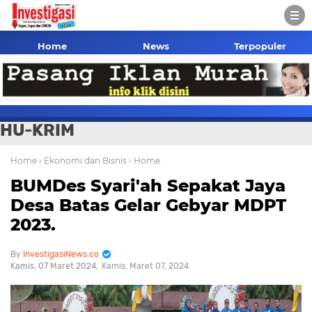
Home
News
Terpopuler
HU-KRIM
Home
› Ekonomi dan Bisnis
› Home
BUMDes Syari'ah Sepakat Jaya
Desa Batas Gelar Gebyar MDPT
2023.
InvestigasiNews.co
Kamis, 07 Maret 2024
Kamis, Maret 07, 2024