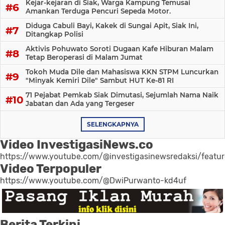
Kejar-kejaran di Siak, Warga Kampung Temusai
Amankan Terduga Pencuri Sepeda Motor.
Diduga Cabuli Bayi, Kakek di Sungai Apit, Siak Ini,
Ditangkap Polisi
Aktivis Pohuwato Soroti Dugaan Kafe Hiburan Malam
Tetap Beroperasi di Malam Jumat
Tokoh Muda Dile dan Mahasiswa KKN STPM Luncurkan
"Minyak Kemiri Dile" Sambut HUT Ke-81 RI
71 Pejabat Pemkab Siak Dimutasi, Sejumlah Nama Naik
Jabatan dan Ada yang Tergeser
SELENGKAPNYA
Video InvestigasiNews.co
https://www.youtube.com/@investigasinewsredaksi/featu
Video Terpopuler
https://www.youtube.com/@DwiPurwanto-kd4uf
Berita Terkini