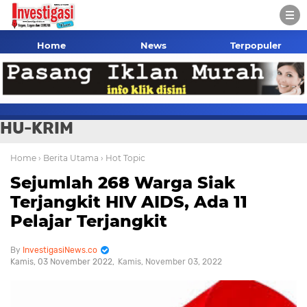
Home
News
Terpopuler
HU-KRIM
Home
› Berita Utama
› Hot Topic
Sejumlah 268 Warga Siak
Terjangkit HIV AIDS, Ada 11
Pelajar Terjangkit
InvestigasiNews.co
Kamis, 03 November 2022
Kamis, November 03, 2022