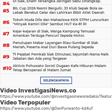
Di Siak, Enam Tersangka Jaringan Sabu Ditangkap.
BIL Cup 2026 Resmi Bergulir, 33 Klub Sepak Bola se-
Lebak Berebut Gelar dan Lahirkan Bibit Atlet Daerah
Tokoh Muda Dile dan Mahasiswa KKN STPM Luncurkan
"Minyak Kemiri Dile" Sambut HUT Ke-81 RI
Kejar-kejaran di Siak, Warga Kampung Temusai
Amankan Terduga Pencuri Sepeda Motor.
Penutupan Mabar Layangan Riau–Sumbar di Siak
Meriah, Peserta Asal Duri Bawa Pulang Sepeda
71 Pejabat Pemkab Siak Dimutasi, Sejumlah Nama Naik
Jabatan dan Ada yang Tergeser
Aktivis Pohuwato Soroti Dugaan Kafe Hiburan Malam
Tetap Beroperasi di Malam Jumat
SELENGKAPNYA
Video InvestigasiNews.co
https://www.youtube.com/@investigasinewsredaksi/featu
Video Terpopuler
https://www.youtube.com/@DwiPurwanto-kd4uf