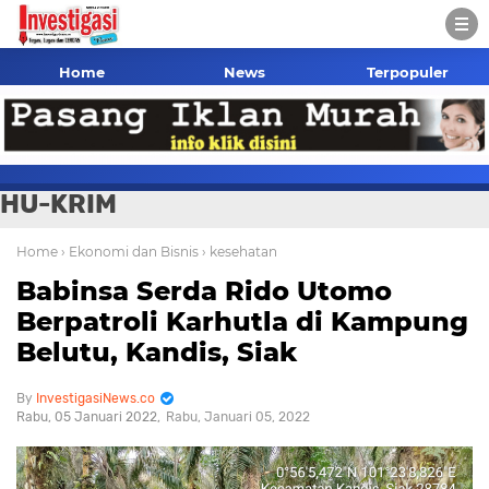
Home
News
Terpopuler
HU-KRIM
Home
› Ekonomi dan Bisnis
› kesehatan
Babinsa Serda Rido Utomo
Berpatroli Karhutla di Kampung
Belutu, Kandis, Siak
InvestigasiNews.co
Rabu, 05 Januari 2022
Rabu, Januari 05, 2022