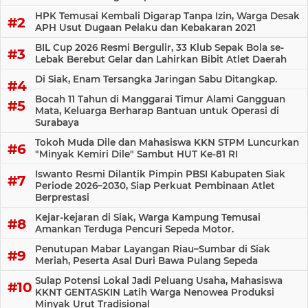
HPK Temusai Kembali Digarap Tanpa Izin, Warga Desak
APH Usut Dugaan Pelaku dan Kebakaran 2021
BIL Cup 2026 Resmi Bergulir, 33 Klub Sepak Bola se-
Lebak Berebut Gelar dan Lahirkan Bibit Atlet Daerah
Di Siak, Enam Tersangka Jaringan Sabu Ditangkap.
Bocah 11 Tahun di Manggarai Timur Alami Gangguan
Mata, Keluarga Berharap Bantuan untuk Operasi di
Surabaya
Tokoh Muda Dile dan Mahasiswa KKN STPM Luncurkan
"Minyak Kemiri Dile" Sambut HUT Ke-81 RI
Iswanto Resmi Dilantik Pimpin PBSI Kabupaten Siak
Periode 2026–2030, Siap Perkuat Pembinaan Atlet
Berprestasi
Kejar-kejaran di Siak, Warga Kampung Temusai
Amankan Terduga Pencuri Sepeda Motor.
Penutupan Mabar Layangan Riau–Sumbar di Siak
Meriah, Peserta Asal Duri Bawa Pulang Sepeda
Sulap Potensi Lokal Jadi Peluang Usaha, Mahasiswa
KKNT GENTASKIN Latih Warga Nenowea Produksi
Minyak Urut Tradisional