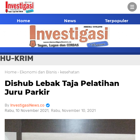
Home
News
Terpopuler
HU-KRIM
Home
› Ekonomi dan Bisnis
› kesehatan
Dishub Lebak Taja Pelatihan
Juru Parkir
InvestigasiNews.co
Rabu, 10 November 2021
Rabu, November 10, 2021