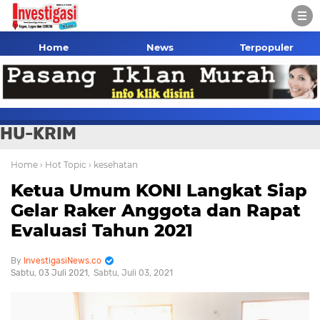
Home
News
Terpopuler
HU-KRIM
Home
› Hot Topic
› kesehatan
Ketua Umum KONI Langkat Siap
Gelar Raker Anggota dan Rapat
Evaluasi Tahun 2021
InvestigasiNews.co
Sabtu, 03 Juli 2021
Sabtu, Juli 03, 2021