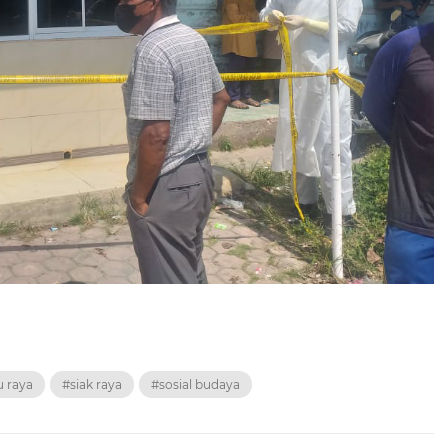
u raya
#siak raya
#sosial budaya