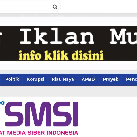
Politik
Korupsi
Riau Raya
APBD
Proyek
Pend