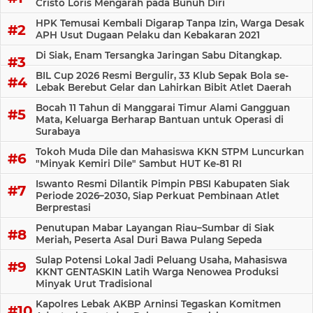
Cristo Loris Mengarah pada Bunuh Diri
HPK Temusai Kembali Digarap Tanpa Izin, Warga Desak
APH Usut Dugaan Pelaku dan Kebakaran 2021
Di Siak, Enam Tersangka Jaringan Sabu Ditangkap.
BIL Cup 2026 Resmi Bergulir, 33 Klub Sepak Bola se-
Lebak Berebut Gelar dan Lahirkan Bibit Atlet Daerah
Bocah 11 Tahun di Manggarai Timur Alami Gangguan
Mata, Keluarga Berharap Bantuan untuk Operasi di
Surabaya
Tokoh Muda Dile dan Mahasiswa KKN STPM Luncurkan
"Minyak Kemiri Dile" Sambut HUT Ke-81 RI
Iswanto Resmi Dilantik Pimpin PBSI Kabupaten Siak
Periode 2026–2030, Siap Perkuat Pembinaan Atlet
Berprestasi
Penutupan Mabar Layangan Riau–Sumbar di Siak
Meriah, Peserta Asal Duri Bawa Pulang Sepeda
Sulap Potensi Lokal Jadi Peluang Usaha, Mahasiswa
KKNT GENTASKIN Latih Warga Nenowea Produksi
Minyak Urut Tradisional
Kapolres Lebak AKBP Arninsi Tegaskan Komitmen