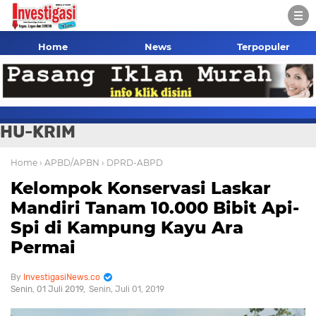
Home
News
Terpopuler
HU-KRIM
Home
› APBD/APBN
› DPRD-ABPD
Kelompok Konservasi Laskar
Mandiri Tanam 10.000 Bibit Api-
Spi di Kampung Kayu Ara
Permai
InvestigasiNews.co
Senin, 01 Juli 2019
Senin, Juli 01, 2019