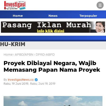
Home
News
Terpopuler
HU-KRIM
Home
› APBD/APBN
› DPRD-ABPD
Proyek Dibiayai Negara, Wajib
Memasang Papan Nama Proyek
InvestigasiNews.co
Rabu, 19 Juni 2019
Rabu, Juni 19, 2019