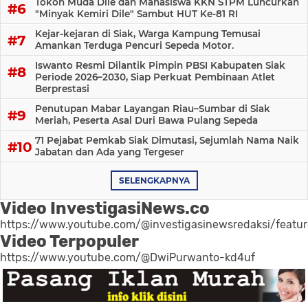
Tokoh Muda Dile dan Mahasiswa KKN STPM Luncurkan
"Minyak Kemiri Dile" Sambut HUT Ke-81 RI
Kejar-kejaran di Siak, Warga Kampung Temusai
Amankan Terduga Pencuri Sepeda Motor.
Iswanto Resmi Dilantik Pimpin PBSI Kabupaten Siak
Periode 2026–2030, Siap Perkuat Pembinaan Atlet
Berprestasi
Penutupan Mabar Layangan Riau–Sumbar di Siak
Meriah, Peserta Asal Duri Bawa Pulang Sepeda
71 Pejabat Pemkab Siak Dimutasi, Sejumlah Nama Naik
Jabatan dan Ada yang Tergeser
SELENGKAPNYA
Video InvestigasiNews.co
https://www.youtube.com/@investigasinewsredaksi/featu
Video Terpopuler
https://www.youtube.com/@DwiPurwanto-kd4uf