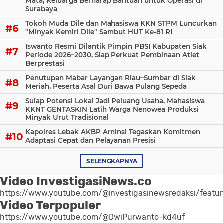
Mata, Keluarga Berharap Bantuan untuk Operasi di
Surabaya
Tokoh Muda Dile dan Mahasiswa KKN STPM Luncurkan
"Minyak Kemiri Dile" Sambut HUT Ke-81 RI
Iswanto Resmi Dilantik Pimpin PBSI Kabupaten Siak
Periode 2026–2030, Siap Perkuat Pembinaan Atlet
Berprestasi
Penutupan Mabar Layangan Riau–Sumbar di Siak
Meriah, Peserta Asal Duri Bawa Pulang Sepeda
Sulap Potensi Lokal Jadi Peluang Usaha, Mahasiswa
KKNT GENTASKIN Latih Warga Nenowea Produksi
Minyak Urut Tradisional
Kapolres Lebak AKBP Arninsi Tegaskan Komitmen
Adaptasi Cepat dan Pelayanan Presisi
SELENGKAPNYA
Video InvestigasiNews.co
https://www.youtube.com/@investigasinewsredaksi/featu
Video Terpopuler
https://www.youtube.com/@DwiPurwanto-kd4uf