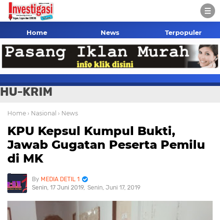
Home
News
Terpopuler
HU-KRIM
Home
› Nasional
› News
KPU Kepsul Kumpul Bukti,
Jawab Gugatan Peserta Pemilu
di MK
MEDIA DETIL 1
Senin, 17 Juni 2019
Senin, Juni 17, 2019