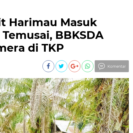
it Harimau Masuk
 Temusai, BBKSDA
mera di TKP
Komentar