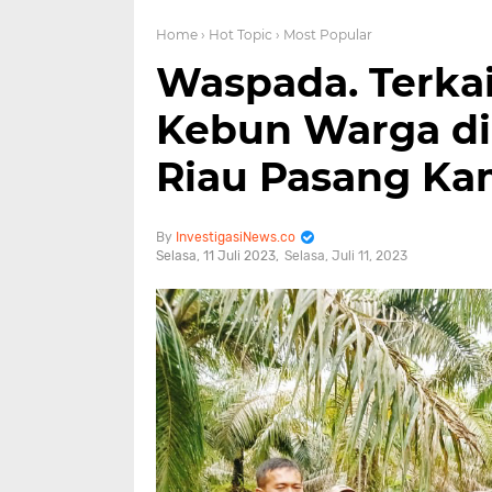
Home
› Hot Topic
› Most Popular
Waspada. Terka
Kebun Warga di
Riau Pasang Ka
InvestigasiNews.co
Selasa, 11 Juli 2023
Selasa, Juli 11, 2023