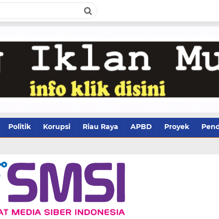
Politik
Korupsi
Riau Raya
APBD
Proyek
Pend