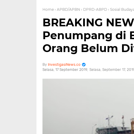
Home
› APBD/APBN
› DPRD-ABPD
› Sosial Buday
BREAKING NEWS
Penumpang di B
Orang Belum D
InvestigasiNews.co
Selasa, 17 September 2019
Selasa, September 17, 201