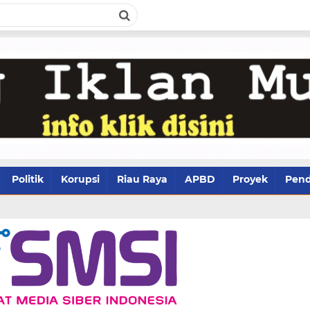
Politik
Korupsi
Riau Raya
APBD
Proyek
Pend