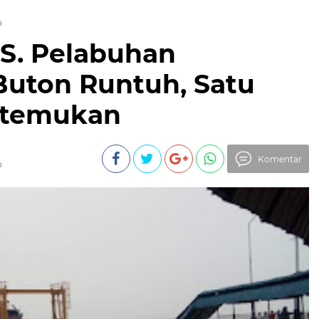
a
. Pelabuhan
uton Runtuh, Satu
itemukan
Komentar
9